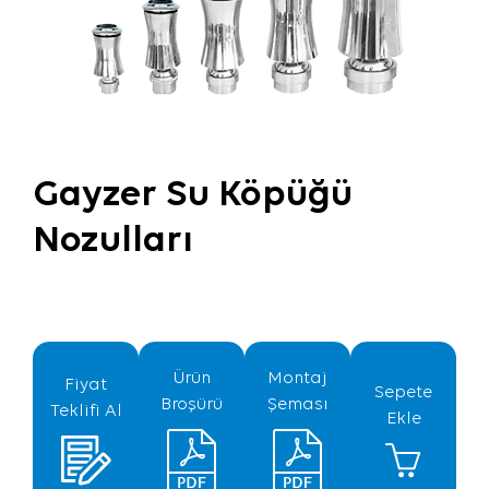
Gayzer Su Köpüğü
Nozulları
Ürün
Montaj
Fiyat
Sepete
Broşürü
Şeması
Teklifi Al
Ekle