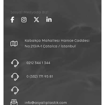
Sosyal Medyada Biz!
Kabakça Mahallesi Hanice Caddesi
No:213/A-1 Çatalca / İstanbul
0212 344 1 344
0 (532) 771 95 81
info@asyaliplastik.com