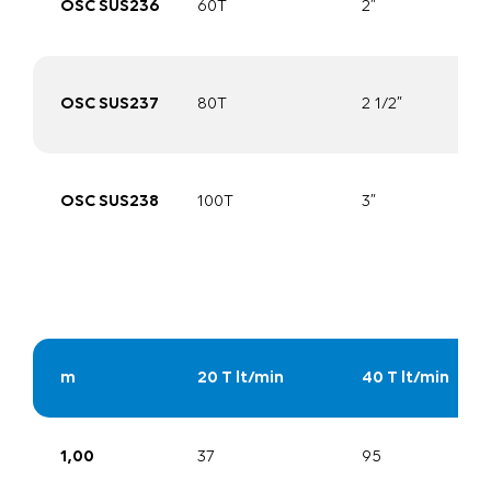
OSC SUS236
60T
2”
OSC SUS237
80T
2 1/2”
OSC SUS238
100T
3”
m
20 T lt/min
40 T lt/min
1,00
37
95