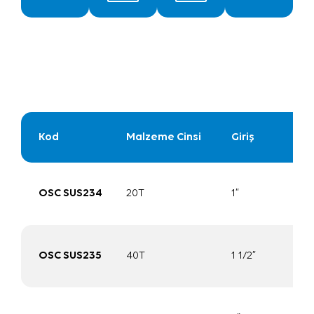
Kod
Malzeme Cinsi
Giriş
OSC SUS234
20T
1”
OSC SUS235
40T
1 1/2”