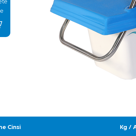
ete
le
e Cinsi
Kg / 