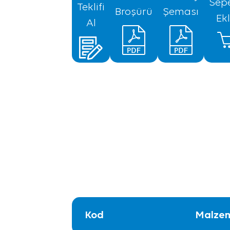
Sep
Teklifi
Broşürü
Şeması
Ek
Al
Kod
Malzem