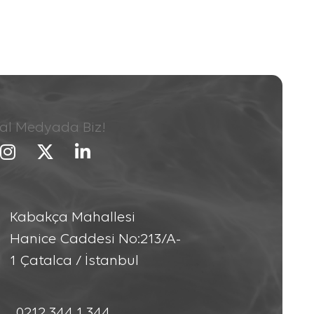
al Medyada Biz!
Kabakça Mahallesi
Hanice Caddesi No:213/A-
1 Çatalca / İstanbul
0212 344 1 344